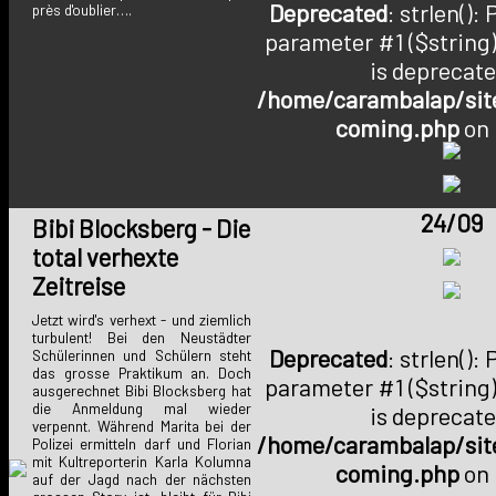
Deprecated
: strlen():
près d'oublier….
parameter #1 ($string)
is deprecate
/home/carambalap/site
coming.php
on 
24/09
Bibi Blocksberg - Die
total verhexte
Zeitreise
Jetzt wird's verhext - und ziemlich
turbulent! Bei den Neustädter
Deprecated
: strlen():
Schülerinnen und Schülern steht
das grosse Praktikum an. Doch
parameter #1 ($string)
ausgerechnet Bibi Blocksberg hat
die Anmeldung mal wieder
is deprecate
verpennt. Während Marita bei der
/home/carambalap/site
Polizei ermitteln darf und Florian
mit Kultreporterin Karla Kolumna
coming.php
on 
auf der Jagd nach der nächsten