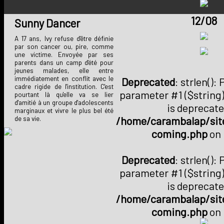
12/08
Sunny Dancer
A 17 ans, Ivy refuse d'être définie
par son cancer ou, pire, comme
une victime. Envoyée par ses
parents dans un camp d'été pour
jeunes malades, elle entre
immédiatement en conflit avec le
Deprecated
: strlen():
cadre rigide de l'institution. C'est
parameter #1 ($string)
pourtant là qu'elle va se lier
d'amitié à un groupe d'adolescents
is deprecate
marginaux et vivre le plus bel été
/home/carambalap/site
de sa vie.
coming.php
on 
Deprecated
: strlen():
parameter #1 ($string)
is deprecate
/home/carambalap/site
coming.php
on 