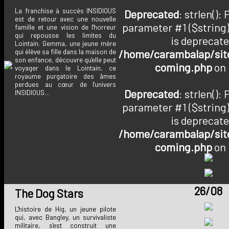
La franchise à succès INSIDIOUS
Deprecated
: strlen():
est de retour avec une nouvelle
parameter #1 ($string)
famille et une vision de l'horreur
qui repousse les limites du
is deprecate
Lointain. Gemma, une jeune mère
/home/carambalap/site
qui élève sa fille dans la maison de
son enfance, découvre qu'elle peut
coming.php
on 
voyager dans le Lointain, ce
royaume purgatoire des âmes
perdues au cœur de l'univers
Deprecated
: strlen():
INSIDIOUS…
parameter #1 ($string)
is deprecate
/home/carambalap/site
coming.php
on 
26/08
The Dog Stars
L'histoire de Hig, un jeune pilote
qui, avec Bangley, un survivaliste
militaire, s'est construit une