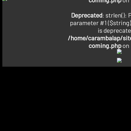
Deprecated
: strlen():
parameter #1 ($string)
is deprecate
/home/carambalap/site
coming.php
on 