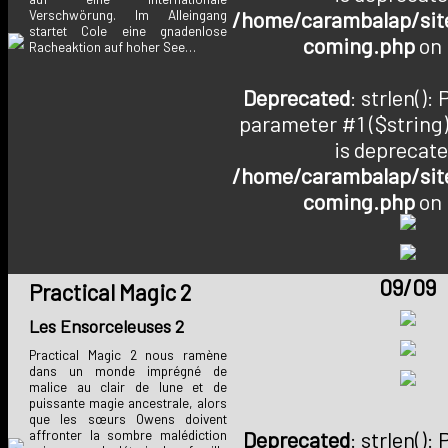
/home/carambalap/site
Verschwörung. Im Alleingang
startet Cole eine gnadenlose
coming.php
on 
Racheaktion auf hoher See…
Deprecated
: strlen():
parameter #1 ($string)
is deprecate
/home/carambalap/site
coming.php
on 
09/09
Practical Magic 2
Les Ensorceleuses 2
Practical Magic 2 nous ramène
dans un monde imprégné de
malice au clair de lune et de
puissante magie ancestrale, alors
que les sœurs Owens doivent
Deprecated
: strlen():
affronter la sombre malédiction