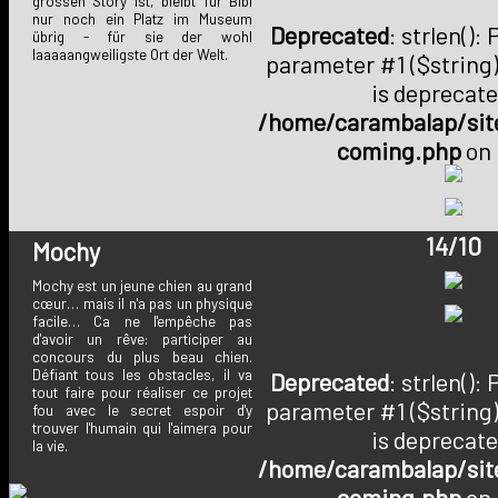
grossen Story ist, bleibt für Bibi
nur noch ein Platz im Museum
Deprecated
: strlen():
übrig - für sie der wohl
laaaaangweiligste Ort der Welt.
parameter #1 ($string)
is deprecate
/home/carambalap/site
coming.php
on 
14/10
Mochy
Mochy est un jeune chien au grand
cœur… mais il n'a pas un physique
facile… Ca ne l'empêche pas
d'avoir un rêve: participer au
concours du plus beau chien.
Défiant tous les obstacles, il va
Deprecated
: strlen():
tout faire pour réaliser ce projet
parameter #1 ($string)
fou avec le secret espoir d'y
trouver l'humain qui l'aimera pour
is deprecate
la vie.
/home/carambalap/site
coming.php
on 