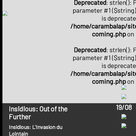
Deprecated
: strlen():
parameter #1 ($string)
is deprecate
/home/carambalap/site
coming.php
on 
Deprecated
: strlen():
parameter #1 ($string)
is deprecate
/home/carambalap/site
coming.php
on 
19/08
Insidious: Out of the
Further
Insidious: L'Invasion du
Lointain