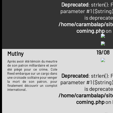
Deprecated
: strlen():
parameter #1 ($string)
is deprecate
/home/carambalap/site
coming.php
on 
19/08
Mutiny
Après avoir été témoin du meurtre
de son patron milliardaire et avoir
été piégé pour ce crime, Cole
Reed embarque sur un cargo dans
Deprecated
: strlen():
une croisade solitaire pour venger
parameter #1 ($string)
la mort de son patron, pour
finalement découvrir un complot
is deprecate
international..
/home/carambalap/site
coming.php
on 