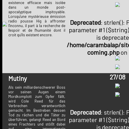
existence efficace mais isolée
dans un monde post-
apocalyptique impitoyable.
Lorsqu'une mystérieuse émission
Deprecated
: strlen():
radio pousse Hig à affronter
l'inconnu, il part à la recherche de
parameter #1 ($string)
l'espoir et de l'humanité dont il
croit qu'ils existent encore.
is deprecate
/home/carambalap/site
coming.php
on 
27/08
Mutiny
Als sein milliardenschwerer Boss
vor seinen Augen einem
Mordkomplott zum Opfer fällt,
wird Cole Reed für das
Verbrechen verantwortlich
gemacht. Im Bestreben dessen
Deprecated
: strlen():
Tod zu rächen und die Täter zu
parameter #1 ($string)
überführen, gelangt Reed an Bord
eines Frachters und stößt dabei
is deprecate
auf eine internationale