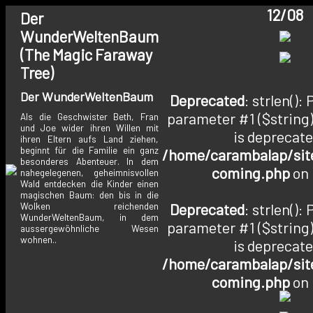
12/08
Der
WunderWeltenBaum
(The Magic Faraway
Tree)
Der WunderWeltenBaum
Deprecated
: strlen():
parameter #1 ($string)
Als die Geschwister Beth, Fran
und Joe wider ihren Willen mit
is deprecate
ihren Eltern aufs Land ziehen,
beginnt für die Familie ein ganz
/home/carambalap/site
besonderes Abenteuer. In dem
coming.php
on 
nahegelegenen, geheimnisvollen
Wald entdecken die Kinder einen
magischen Baum: den bis in die
Deprecated
: strlen():
Wolken reichenden
WunderWeltenBaum, in dem
parameter #1 ($string)
aussergewöhnliche Wesen
wohnen..
is deprecate
/home/carambalap/site
coming.php
on 