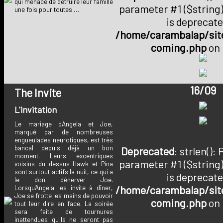
qui menace de détruire leur famille
parameter #1 ($string)
une fois pour toutes …
is deprecate
/home/carambalap/site
coming.php
on 
16/09
The Invite
L'invitation
Le mariage d'Angela et Joe,
marqué par de nombreuses
engueulades neurotiques, est très
bancal depuis déjà un bon
Deprecated
: strlen():
moment. Leurs excentriques
parameter #1 ($string)
voisins du dessus Hawk et Pina
sont surtout actifs la nuit, ce qui a
is deprecate
le don d'énerver Joe.
/home/carambalap/site
Lorsqu'Angela les invite à dîner,
Joe se frotte les mains de pouvoir
coming.php
on 
tout leur dire en face. La soirée
sera faite de tournures
inattendues qu'ils ne seront pas