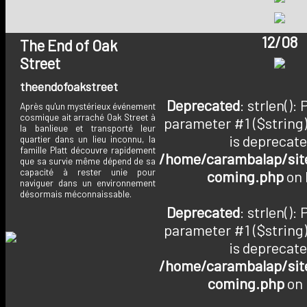
12/08
The End of Oak
Street
theendofoakstreet
Deprecated
: strlen():
Après qu'un mystérieux événement
cosmique ait arraché Oak Street à
parameter #1 ($string)
la banlieue et transporté leur
is deprecate
quartier dans un lieu inconnu, la
famille Platt découvre rapidement
/home/carambalap/site
que sa survie même dépend de sa
capacité à rester unie pour
coming.php
on 
naviguer dans un environnement
désormais méconnaissable.
Deprecated
: strlen():
parameter #1 ($string)
is deprecate
/home/carambalap/site
coming.php
on 