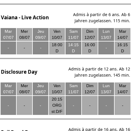
Admis à partir de 6 ans. Ab 6
Vaiana - Live Action
Jahren zugelassen. 115 min.
Mar
Mer
Jeu
Ven
Sam
Dim
Lun
Mar
07/07
08/07
09/07
10/07
11/07
12/07
13/07
14/07
18:00
14:15
16:00
16:15
-
-
-
-
D
D
D
D
Admis à partir de 12 ans. Ab 12
Disclosure Day
Jahren zugelassen. 145 min.
Mar
Mer
Jeu
Ven
Sam
Dim
Lun
Mar
07/07
08/07
09/07
10/07
11/07
12/07
13/07
14/07
20:15
-
-
-
ORG
-
-
-
-
st:D/F
Admis à partir de 16 ans. Ab 16