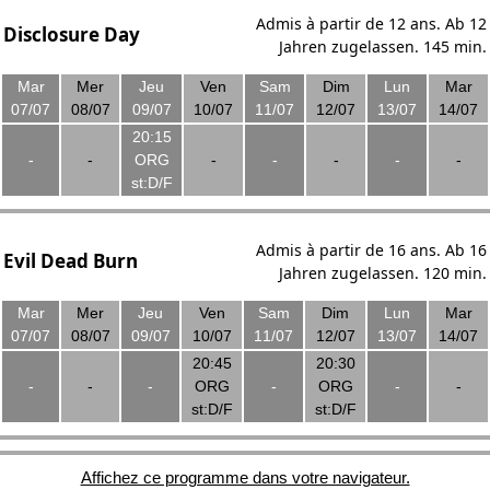
Admis à partir de 12 ans. Ab 12
Disclosure Day
Jahren zugelassen. 145 min.
Mar
Mer
Jeu
Ven
Sam
Dim
Lun
Mar
07/07
08/07
09/07
10/07
11/07
12/07
13/07
14/07
20:15
-
-
ORG
-
-
-
-
-
st:D/F
Admis à partir de 16 ans. Ab 16
Evil Dead Burn
Jahren zugelassen. 120 min.
Mar
Mer
Jeu
Ven
Sam
Dim
Lun
Mar
07/07
08/07
09/07
10/07
11/07
12/07
13/07
14/07
20:45
20:30
-
-
-
ORG
-
ORG
-
-
st:D/F
st:D/F
Affichez ce programme dans votre navigateur.