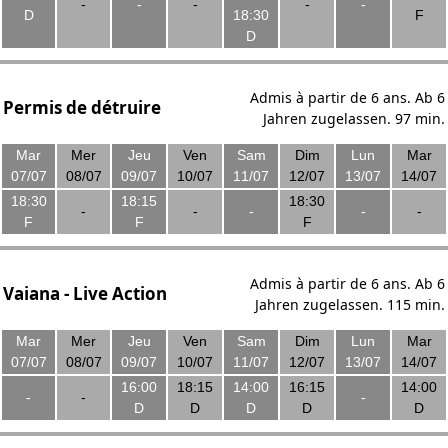
-
-
-
-
-
D
18:30
F
D
Admis à partir de 6 ans. Ab 6
Permis de détruire
Jahren zugelassen. 97 min.
Mar
Mer
Jeu
Ven
Sam
Dim
Lun
Mar
07/07
08/07
09/07
10/07
11/07
12/07
13/07
14/07
18:30
18:15
18:30
-
-
-
-
-
F
F
F
Admis à partir de 6 ans. Ab 6
Vaiana - Live Action
Jahren zugelassen. 115 min.
Mar
Mer
Jeu
Ven
Sam
Dim
Lun
Mar
07/07
08/07
09/07
10/07
11/07
12/07
13/07
14/07
16:00
18:15
14:00
16:15
14:00
-
-
-
D
D
D
D
D