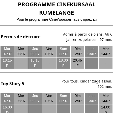
PROGRAMME CINEKURSAAL
RUMELANGE
Pour le programme CineWaasserhaus cliquez ici
Admis à partir de 6 ans. Ab 6
Permis de détruire
Jahren zugelassen. 97 min.
Mar
Mer
Jeu
Ven
Sam
Dim
Lun
Mar
07/07
08/07
09/07
10/07
11/07
12/07
13/07
14/07
18:15
18:15
18:30
20:45
-
-
-
-
F
F
F
F
Pour tous. Kinder zugelassen.
Toy Story 5
102 min.
Mar
Mer
Jeu
Ven
Sam
Dim
Lun
Mar
07/07
08/07
09/07
10/07
11/07
12/07
13/07
14/07
16:00
14:00
-
-
-
-
-
-
D
D