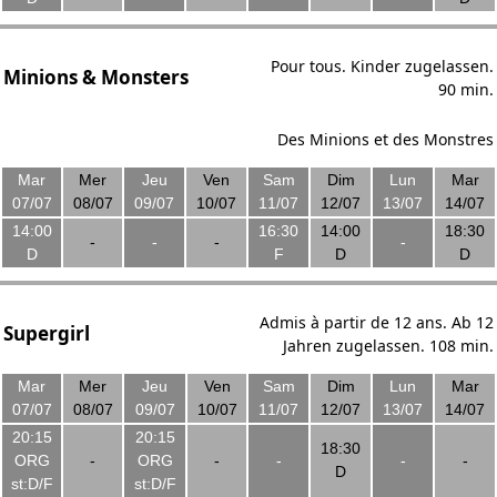
Pour tous. Kinder zugelassen.
Minions & Monsters
90 min.
Des Minions et des Monstres
Mar
Mer
Jeu
Ven
Sam
Dim
Lun
Mar
07/07
08/07
09/07
10/07
11/07
12/07
13/07
14/07
14:00
16:30
14:00
18:30
-
-
-
-
D
F
D
D
Admis à partir de 12 ans. Ab 12
Supergirl
Jahren zugelassen. 108 min.
Mar
Mer
Jeu
Ven
Sam
Dim
Lun
Mar
07/07
08/07
09/07
10/07
11/07
12/07
13/07
14/07
20:15
20:15
18:30
ORG
-
ORG
-
-
-
-
D
st:D/F
st:D/F