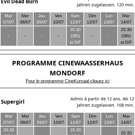
Evil Dead Burn
Jahren zugelassen. 120 min.
Mar
Mer
Jeu
Ven
Sam
Dim
Lun
Mar
07/07
08/07
09/07
10/07
11/07
12/07
13/07
14/07
20:30
20:30
-
-
-
-
ORG
-
-
ORG
st:D/F
st:D/F
PROGRAMME CINEWAASSERHAUS
MONDORF
Pour le programme CineKursaal cliquez ici
Admis à partir de 12 ans. Ab 12
Supergirl
Jahren zugelassen. 108 min.
Mar
Mer
Jeu
Ven
Sam
Dim
Lun
Mar
07/07
08/07
09/07
10/07
11/07
12/07
13/07
14/07
20:30
20:30
20:30