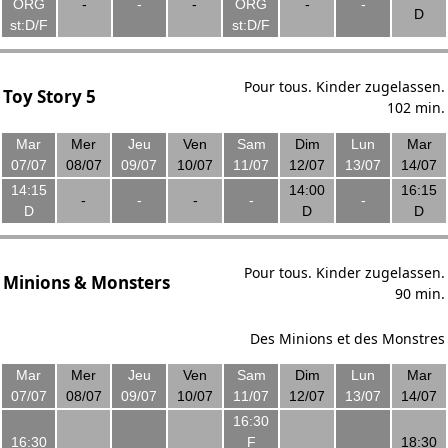
ORG
-
-
-
ORG
-
-
D
st:D/F
st:D/F
Pour tous. Kinder zugelassen.
Toy Story 5
102 min.
Mar
Mer
Jeu
Ven
Sam
Dim
Lun
Mar
07/07
08/07
09/07
10/07
11/07
12/07
13/07
14/07
14:15
14:00
16:15
-
-
-
-
-
D
D
D
Pour tous. Kinder zugelassen.
Minions & Monsters
90 min.
Des Minions et des Monstres
Mar
Mer
Jeu
Ven
Sam
Dim
Lun
Mar
07/07
08/07
09/07
10/07
11/07
12/07
13/07
14/07
16:30
16:30
F
18:30